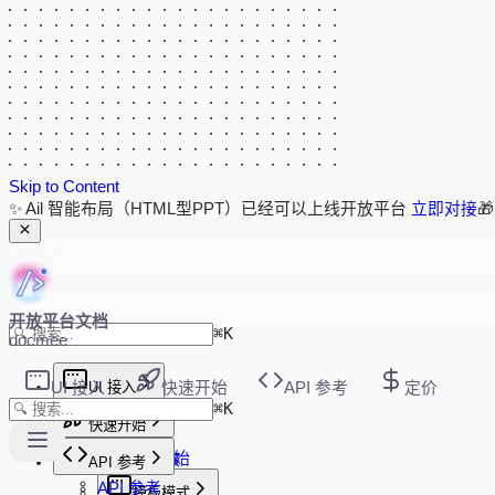
Skip to Content
✨ Ail 智能布局（HTML型PPT）已经可以上线开放平台
立即对接

开放平台文档
⌘
K
docmee
UI 接入
UI 接入
快速开始
API 参考
定价
⌘
K
新版 UI 接入
快速开始
快速开始
快速开始
初始化参数
API 参考
事件回调
API 参考
模板模式