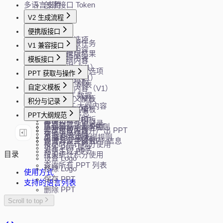
多语言支持
创建接口 Token
V2 生成流程
创建任务
便携版接口
获取生成选项
创建便携版任务
V1 兼容接口
生成大纲内容
查询便携版结果
解析文件内容
模板接口
修改大纲内容
生成大纲（V1）
生成 PPT
获取模板过滤选项
PPT 获取与操作
修改大纲（V1）
分页查询模板
获取 PPT 列表
自定义模板
生成大纲内容（V1）
随机模板
加载 PPT 数据
生成 PPT（V1）
上传自定义模板
积分与记录
加载 PPT 大纲内容
Word 转 PPT
下载自定义模板
查询 API 信息
PPT大纲规范
下载 PPT
直接生成 PPT
删除自定义模板
查询积分使用记录
下载智能动画 PPT
Markdown 大纲规则
异步生成内容并产出 PPT
修改模板属性
查询记录详情
更换 PPT 模板
AI 智能布局大纲规则
查询异步生成 PPT 信息
设置为公共模板
按小时统计积分使用
更新 PPT 属性
对话生成 PPT
目录
按天统计积分使用
设置 Logo
查询所有 PPT 列表
移除 Logo
使用方式
保存 PPT
支持的语言列表
删除 PPT
Scroll to top