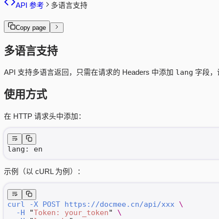
API 参考
多语言支持
Copy page
多语言支持
lang
API 支持多语言返回，只需在请求的 Headers 中添加
字段，
使用方式
在 HTTP 请求头中添加：
lang: en
示例（以 cURL 为例）：
curl
 -X
 POST
 https://docmee.cn/api/xxx
 \
  -H
 "
Token: your_token
"
 \