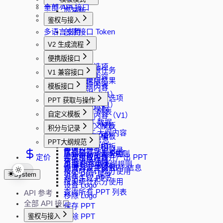
实例方法
全部 API 接口
简易版
多语言支持
鉴权与接入
完整版
多语言支持
创建接口 Token
V2 生成流程
创建任务
便携版接口
获取生成选项
创建便携版任务
V1 兼容接口
生成大纲内容
查询便携版结果
解析文件内容
模板接口
修改大纲内容
生成大纲（V1）
生成 PPT
获取模板过滤选项
PPT 获取与操作
修改大纲（V1）
分页查询模板
获取 PPT 列表
自定义模板
生成大纲内容（V1）
随机模板
加载 PPT 数据
生成 PPT（V1）
上传自定义模板
积分与记录
加载 PPT 大纲内容
Word 转 PPT
下载自定义模板
查询 API 信息
PPT大纲规范
下载 PPT
直接生成 PPT
删除自定义模板
查询积分使用记录
下载智能动画 PPT
Markdown 大纲规则
定价
异步生成内容并产出 PPT
修改模板属性
查询记录详情
更换 PPT 模板
AI 智能布局大纲规则
查询异步生成 PPT 信息
设置为公共模板
按小时统计积分使用
System
更新 PPT 属性
对话生成 PPT
按天统计积分使用
设置 Logo
查询所有 PPT 列表
API 参考
移除 Logo
全部 API 接口
保存 PPT
鉴权与接入
删除 PPT